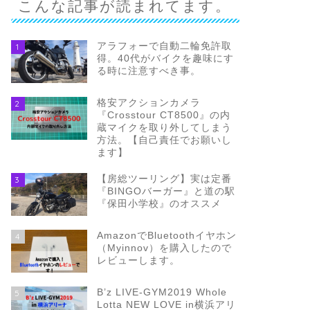
こんな記事が読まれてます。
アラフォーで自動二輪免許取
1
得。40代がバイクを趣味にす
る時に注意すべき事。
格安アクションカメラ
2
『Crosstour CT8500』の内
蔵マイクを取り外してしまう
方法。【自己責任でお願いし
ます】
【房総ツーリング】実は定番
3
『BINGOバーガー』と道の駅
『保田小学校』のオススメ
AmazonでBluetoothイヤホン
4
（Myinnov）を購入したので
レビューします。
B’z LIVE-GYM2019 Whole
5
Lotta NEW LOVE in横浜アリ