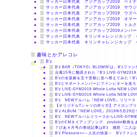
サッカー日本代表 アジアカップ2019 ベト
サッカー日本代表 アジアカップ2019 サウ
サッカー日本代表 アジアカップ2019 ウズ
サッカー日本代表 アジアカップ2019 オマ
サッカー日本代表 アジアカップ2019 トル
サッカー日本代表 アジアカップ2019メンバ
サッカー日本代表 キリンチャレンジカップ 
サッカー日本代表 キリンチャレンジカップ 
趣味とかアレコレ
B'z
B'z BAR（TOKYO）BLOWIN'は、B'
台風15号に翻弄された『B'z LIVE-GYM
B'zの全楽曲を五十音順に並べ替えてみた！B
B'zとサポートメンバーにファンレターを送
B'z LIVE-GYM2019 Whole Lotta NE
B'z LIVE-GYM2019 Whole Lotta N
B'z NEWアルバム『NEW LOVE』リリ
【オリジナルTシャツの作り方】アイロンプ
B’z ALBUM『NEW LOVE』2019年5
B'z NEWアルバムリリースからLIVE-G
B'zのCMタイアップソング youtube動
７ぴあ４月号の巻頭記事はB'z 感想「二人
B'z Pleasure○○～人生の快楽～ B'z