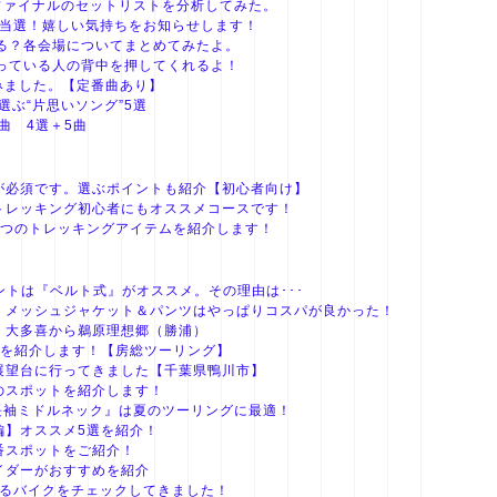
NOTORI-ファイナルのセットリストを分析してみた。
ケットが当選！嬉しい気持ちをお知らせします！
参戦する？各会場についてまとめてみたよ。
張っている人の背中を押してくれるよ！
みました。【定番曲あり】
選ぶ“片思いソング”5選
る曲 4選＋5曲
が必須です。選ぶポイントも紹介【初心者向け】
トレッキング初心者にもオススメコースです！
3つのトレッキングアイテムを紹介します！
ントは『ベルト式』がオススメ。その理由は･･･
〉メッシュジャケット＆パンツはやっぱりコスパが良かった！
！大多喜から鵜原理想郷（勝浦）
選を紹介します！【房総ツーリング】
展望台に行ってきました【千葉県鴨川市】
のスポットを紹介します！
フ長袖ミドルネック』は夏のツーリングに最適！
編】オススメ5選を紹介！
番スポットをご紹介！
イダーがおすすめを紹介
なるバイクをチェックしてきました！