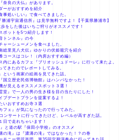
『奈良の大仏』があります。
ダーがおすすめを紹介
食事処いしい』で食べてきました。
設『勝浦宇宙通信所』は見学無料ですよ！【千葉県勝浦市】
散歩をした後はいちご狩りがオススメです！
スポットを5つ紹介します！
音トンネル』の今
チャーシューメンを食べました。
南総里見八犬伝』ゆかりの伏姫籠穴を紹介
番コースはコレ！（内房おすすめ編）
ス内にあるカフェ『ブリオッシュドーレ』に行って来たよ。
に行ってきたのでレポートしてみる。
』という画家の絵画を見てきた話。
『国立歴史民俗博物館』はハンパなかった！
機が見えるオススメスポット３選！
霊堂』で一人の男の生き様を目の当たりにした！
イブデートプランを提案するよ！
たいおすすめお寺３選
カフェ』が気になったので行ってみた。
民コンサートに行ってきたけど、レベルが高すぎた話。
１日で走れちゃいます！
ー』と道の駅『保田小学校』のオススメ
溝の滝』は『濃溝の滝』ではなかった！？の巻
ーモニー管弦楽団 第35回定期演奏会に行ってきた話。