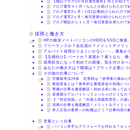
【雑記ブログ5か月目運営報告】何とか続け
ブログ運営４ヶ月！なんとか続けられたので
ブログ運営3ヶ月！1日1記事続けられたので
ブログ運営2ヶ月！毎日更新が続けられたの
ブログ開設から１ヶ月！毎日更新出来たので
採用と働き方
HPの格安ノートパソコンのHDDをSSDに換
フリーランスか？会社員か？メリットデメリッ
アルバイト採用がうまくいかない･･･。募集か
【主婦向け】パートか？派遣か？雇うなら、働
採用担当になって初めての面接。気を付けるべ
あなたの働き方は？職場は？ブラック企業につ
その他の仕事について
労働基準法26条 災害時は『使用者の責め
最低賃金とは？基本的な最低賃金の知識につ
警備の仕事を徹底解説！始める前に知ってお
居酒屋のアルバイトってぶっちゃけどうなの
【『特定技能』と『外国人技能実習生』の違
清掃の仕事を徹底解説！メリット＆デメリッ
求人広告の業界への転職はどう？仕事内容の
営業という仕事
パソコン苦手なアラフォーでも作れる？オシ