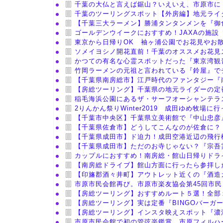
千葉の大仏と言えば鋸山？いえいえ、市原市に
千葉のツーリングスポット【外房編】地元ライ
【千葉三大ラーメン】勝浦タンタンメンを『御
ゴールデンウイークにおすすめ！JAXAの施
東京から日帰りOK 袖ヶ浦公園でお花見やお
ソメイヨシノ開花直前！千葉のオススメお花見
かつての有名な心霊スポットだった『東京湾観
竹岡ラーメンの元祖と言われている『鈴屋』で
【千葉県南房総市】江戸時代のファンタジー『
【房総ツーリング】千葉県の地元ライダーの定
稲毛海浜公園にあるザ・サーフオーシャンテラ
2りんかん祭りWinter2019 成田ゆめ牧場
【千葉市中央区】千葉県立美術館で『中山忠彦
【千葉県佐倉市】どうしてこんなのが佐倉に？
【千葉県成田市】ド迫力！成田空港近辺の飛行
【千葉県成田市】ただのお寺じゃない？『宗吾
カップルにおすすめ！南房総・館山日帰りドラ
【南房総ドライブ】館山方面に行ったら参拝し
【印旛郡酒々井町】アウトレット近くの『酒造
市原市民会館再び。市原市楽友協会第45回市
【房総ツーリング】おすすめルート５選！全部
【房総ツーリング】実は定番『BINGOバーガ
【房総ツーリング】インスタ映えスポット『濃
市原市民会館で初の管弦楽鑑賞。市原フィルハ