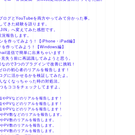
ログとYouTubeを両方やってみて分かった事。
してきた経験を語ります。
JIN」へ変えてみた感想です。
状況報告します。
作ってみよう！【iPhone・iPad編】
チを作ってみよう！【Windows編】
mail送信で簡単に出来ちゃいます！
を見失う前に再認識してみようと思う。
。初心者なので3つのプラグインで改善に挑戦！
ーゼロの初心者のリアルを報告します！
ログに活かせるかを検証してみたよ。
んなくなっちゃった時の対処法。
ボクはいつもココをチェックしてますよ。
益やPVなどのリアルを報告します！
益やPVなどのリアルを報告します！
益やPVなどのリアルを報告します！
やPV数などのリアルを報告します。
やPV数のリアルを報告します。
やPV数のリアルを報告します。
やPV数のリアルを報告します。