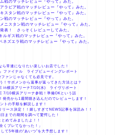
ナム戦のマッチレビュー『やって』みた。
ジアラビア戦のマッチレビュー『やって』みた。
ベキスタン戦のマッチレビュー『やって』みた。
ーン戦のマッチレビュー『やって』みた。
クメニスタン戦のマッチレビュー『やって』みた。
ー発表！ さっそくレビューしてみた。
キルギス戦のマッチレビュー『やって』みた。
ベネズエラ戦のマッチレビュー『やって』みた。
zファンなら常連になりたい楽しいお店でした！
2019』ファイナル ライブビューイングレポート
'zファンじゃなくても必見です。
ろう！サポメンから返事が返ってきた方法とは？
W LOVE in横浜アリーナ7/10(水) ライヴリポート
EW LOVE 7/10横浜アリーナ参戦！準備OKという話
ース！発売から1週間聴き込んだのでレビューします！
リントの手順を解説します！
月29日リリース決定！！嬉しすぎてNEWS記事を深読み！！
YM初日までの期間を調べて驚愕した！
画をまとめてみましたよ！！
は全くブレてなかった！」
ファンとして5年後の“あいつ”を大予想します！