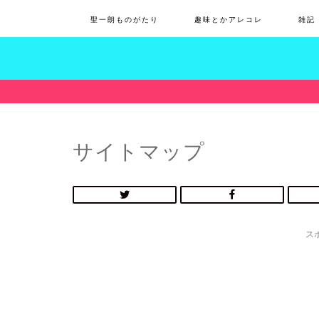
聖一朗ものがたり
趣味とかアレコレ
雑記
サイトマップ
ス