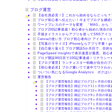
ブログ運営
【会社員必見！】これから始めるならどっち？ブ
ブログ初心者へ伝えたい！今までブログを継続
ワードプレスのテーマを変更 「MAG」から「
ブログ200記事達成！初心者から始めた現在の
手描きイラストからアプリを使ってSNSアイコンを
Canvaの使い方 ブログ初心者向け アイキャッ
【写真のリサイズ】iPhoneならアプリ不要！g
【自己振り返り】ブログ開設5か月目で、目的
PageSpeed Insightsで表示速度が最悪
ブログ開設99日目で100記事達成！リテラシ
【ブログ運営】ランチェスター戦略が自分のブ
【初心者必見】ブログ書いてて途中でワケわか
ついつい気になるGoogle Analytics 
運営報告
【ブログ運営報告】雑記ブログ12ヶ月目の収
【ブログ運営報告】雑記ブログ11ヶ月目の収
【ブログ運営報告】雑記ブログ10ヶ月目の収
【ブログ運営報告】雑記ブログ9ヶ月目の収益
【ブログ運営報告】雑記ブログ8ヶ月目の収益
【ブログ運営報告】雑記ブログ7ヶ月目の収益
【ブログ運営報告】雑記ブログ6ヶ月目の収益