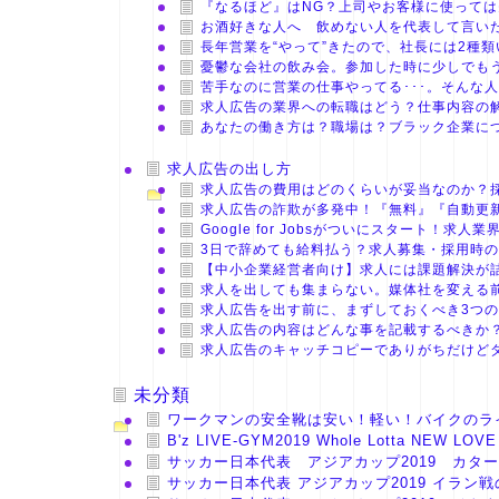
『なるほど』はNG？上司やお客様に使っては
お酒好きな人へ 飲めない人を代表して言い
長年営業を“やって”きたので、社長には2種
憂鬱な会社の飲み会。参加した時に少しでも
苦手なのに営業の仕事やってる･･･。そんな
求人広告の業界への転職はどう？仕事内容の
あなたの働き方は？職場は？ブラック企業に
求人広告の出し方
求人広告の費用はどのくらいが妥当なのか？
求人広告の詐欺が多発中！『無料』『自動更
Google for Jobsがついにスタート！
3日で辞めても給料払う？求人募集・採用時
【中小企業経営者向け】求人には課題解決が
求人を出しても集まらない。媒体社を変える
求人広告を出す前に、まずしておくべき3つ
求人広告の内容はどんな事を記載するべきか
求人広告のキャッチコピーでありがちだけど
未分類
ワークマンの安全靴は安い！軽い！バイクのラ
B'z LIVE-GYM2019 Whole Lotta NEW
サッカー日本代表 アジアカップ2019 カタ
サッカー日本代表 アジアカップ2019 イラン