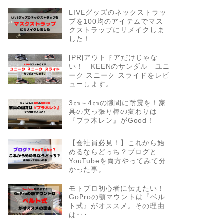
LIVEグッズのネックストラッ
プを100均のアイテムでマス
クストラップにリメイクしま
した！
[PR]アウトドアだけじゃな
い！ KEENのサンダル ユニ
ーク スニーク スライドをレビ
ューします。
3㎝～4㎝の隙間に耐震を！家
具の突っ張り棒の変わりは
『プラ木レン』がGood！
【会社員必見！】これから始
めるならどっち？ブログと
YouTubeを両方やってみて分
かった事。
モトブロ初心者に伝えたい！
GoProの顎マウントは『ベル
ト式』がオススメ。その理由
は･･･