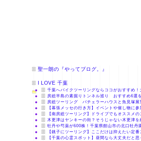
聖一朗の『やってブログ。』
I LOVE 千葉
千葉へバイクツーリングならココがおすすめ！
房総半島の素掘りトンネル巡り おすすめ6選
房総ツーリング バチェラーハウスと魚見塚展
【幕張メッセの行き方】イベントや催し物に参
【南房総ツーリング】ドライブでもオススメの
木更津はヤンキーの街？そうじゃない木更津を
牡丹や芍薬が600株！千葉県館山市の北口牡丹
【銚子にツーリング】ここだけは抑えたい定番
【千葉の心霊スポット】昼間なら大丈夫だと思