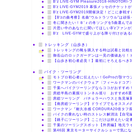
B’z LIVE-GYM Pleasure2018-HI
B'z LIVE-GYM2019 幕張メッセのチ
B'z LIVE-GYM2019開催決定！どこに
【B'zの曲考察】名曲“ウルトラソウル”は頑
冬に聞きたい！Ｂ’ｚの冬ソングを5曲選んで
片思い中のあなたに聞いてほしいB'zファンが
B'z LIVE-GYMで盛り上がる降り付けがあ
トレッキング（山歩き）
トレッキングの靴を購入する時は試着と比較
御岳山のロックガーデンは一見の価値あり！
【山歩き初心者必見！】最初にそろえるべき
バイク・ツーリング
モトブロ初心者に伝えたい！GoProの顎マウ
ワークマンのバイクウェア〈フィールドコア
千葉へバイクツーリングならココがおすすめ
房総半島の素掘りトンネル巡り おすすめ6
房総ツーリング バチェラーハウスと魚見塚
【南房総ツーリング】ドライブでもオススメ
ワークマン『耐久冷感 CORDURA20倍タ
バイクの乗れない時のストレス解消法【自宅
【銚子にツーリング】ここだけは抑えたい定
千葉のツーリングスポット【外房編】地元ラ
第46回 東京モーターサイクルショーで気に