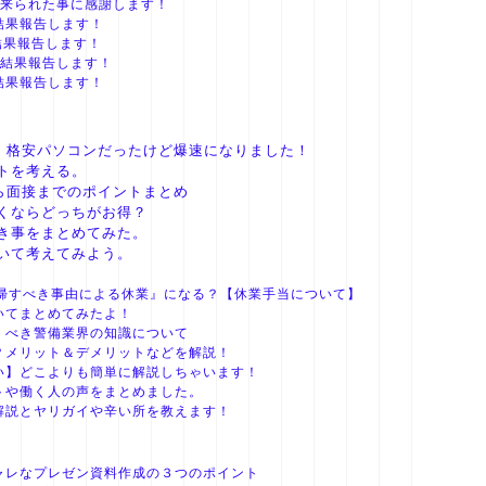
て来られた事に感謝します！
結果報告します！
結果報告します！
で結果報告します！
結果報告します！
装。格安パソコンだったけど爆速になりました！
トを考える。
ら面接までのポイントまとめ
くならどっちがお得？
き事をまとめてみた。
いて考えてみよう。
に帰すべき事由による休業』になる？【休業手当について】
いてまとめてみたよ！
くべき警備業界の知識について
？メリット＆デメリットなどを解説！
い】どこよりも簡単に解説しちゃいます！
トや働く人の声をまとめました。
解説とヤリガイや辛い所を教えます！
ャレなプレゼン資料作成の３つのポイント