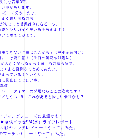
失礼な言葉3選。
たい事があります。
類いるって分かったよ。
うまく乗り切る方法
人がちょっと営業好きになるコツ。
解説とヤリガイや辛い所を教えます！
ついて考えてみよう。
採用できない理由はここかも？【中小企業向け】
新』には要注意！【手口の解説や対処法】
求人業界が大きく変わるかも？載せる方法も解説。
のよくある疑問をまとめてみたよ。
詰まっている！という話。
前に見直してほしい事。
の準備
？パートタイマーの採用ならここに注意です！
ダメなやつ6選！これがあると怪しい会社かも？
イディングシューズに最適かも？
 LOVE in幕張メッセ9/4(水）ライブレポート
ール戦のマッチレビュー『やって』みた。
戦のマッチレビュー『やって』みた。