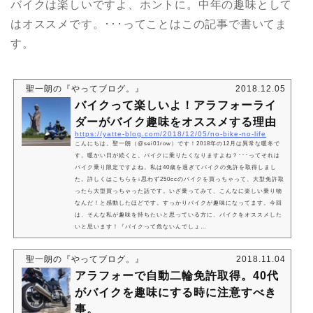
バイクは楽しいですよ、ホントに。中年の趣味として
はオススメです。･･･ってことはこの記事で書いてま
す。
聖一朗の『やってブログ。』
2018.12.05
バイクって楽しいよ！アラフォーライ
ダーがバイク趣味をオススメする理由
https://yatte-blog.com/2018/12/05/no-bike-no-life
こんにちは。聖一朗（@sei01row）です！2018年の12月は異常な暖冬で
す。暖かい日が続くと、バイクに乗りたくなりますよね？･･･ってそれは
バイク乗り限定ですよね。私は40歳を過ぎてバイクの免許を取得しまし
た。詳しくはこちらを↓思わず250ccのバイクを買っちゃって、大型免許取
ったら大型買っちゃった話です。いざ乗ってみて、こんなに楽しい乗り物
なんだ！と感動したほどです。すっかりバイクが趣味になってます。今回
は、そんな私が趣味を持ちたいと思っている方に、バイクをオススメした
いと思います！『バイクって危ないんでしょ…
聖一朗の『やってブログ。』
2018.11.04
アラフォーで自動二輪免許取得。40代
がバイクを趣味にする時に注意すべき
事。