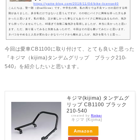
https://yatte-blog.com/2018/11/04/bike-license40
こんにちは。聖一朗（@sei01row）です。中学生の時、私の周りでは不良マンガの流行する時
期がありました。多分私だけではないと思うんですが、その頃にバイクに興味を持った方も多
かったと思います。私の場合、父が厳しかった事などもありバイクに興味はあるものの、免許
すら持っていませんでした。40過ぎて自動二輪免許を取得しましたが、本当に良かったと思い
ます。ただ、振り返ってみると失敗もあったので、今回はその辺も書いてみたいと思います。
タバコをやめると人生が変わるいきなりバイクから離れましたが、免許を取ろうと思っ…
今回は愛車CB1100に取り付けて、とても良いと思った
『キジマ（kijima)タンデムグリップ ブラック210-
540』を紹介したいと思います。
キジマ(kijima) タンデムグ
リップ CB1100 ブラック
210-540
created by
Rinker
キジマ (Kijima)
Amazon