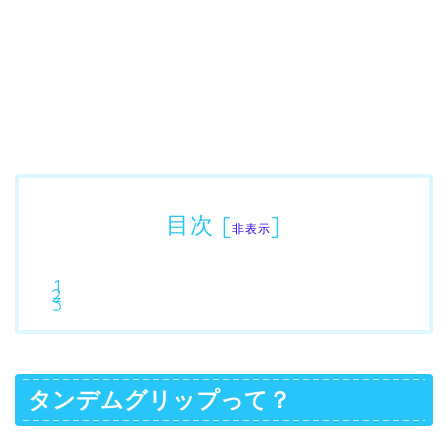
目次
[
]
非表示
タンデムグリップって？