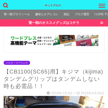
やってブログ。
聖一朗プロフィール
趣味とかアレコレ
雑記
ブログ運営
I LOVE 
聖一朗のオススメグッズはコチラ
バイク・ツーリング
【CB1100(SC65)用】キジマ（kijima)
タンデムグリップはタンデムしない
時も必需品！！
2019年1月3日
/
2019年4月26日