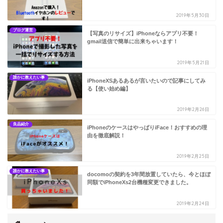
2019年5月30日
ブログ運営
【写真のリサイズ】iPhoneならアプリ不要！
gmail送信で簡単に出来ちゃいます！
2019年5月21日
誰かに教えたい事
iPhoneXSあるあるが言いたいので記事にしてみ
る【使い始め編】
2019年2月26日
良品紹介
iPhoneのケースはやっぱりiFace！おすすめの理
由を徹底解説！
2019年2月25日
誰かに教えたい事
docomoの契約を3年間放置していたら、今とほぼ
同額でiPhoneXs2台機種変更できました。
2019年2月24日