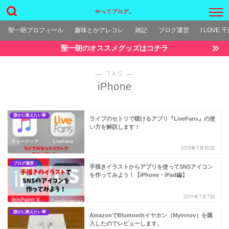
やってブログ。
聖一朗プロフィール
趣味とかアレコレ
雑記
ブログ運営
I LOVE 
聖一朗のオススメグッズはコチラ
― TAG ―
iPhone
誰かに教えたい事
ライブのセトリで聴けるアプリ『LiveFans』の使
い方を解説します！
2019年7月30日
ブログ運営
手描きイラストからアプリを使ってSNSアイコン
を作ってみよう！【iPhone・iPad編】
2019年7月7日
誰かに教えたい事
AmazonでBluetoothイヤホン（Myinnov）を購
入したのでレビューします。