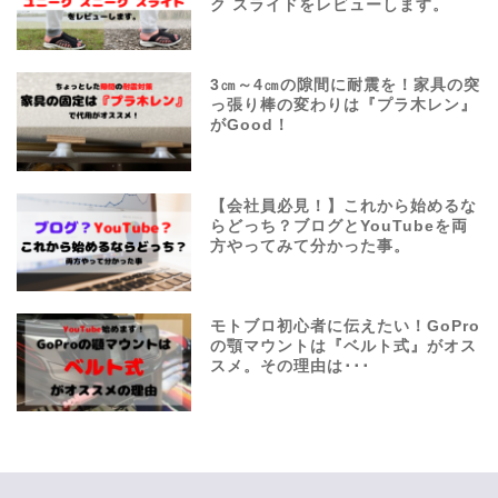
ク スライドをレビューします。
3㎝～4㎝の隙間に耐震を！家具の突
っ張り棒の変わりは『プラ木レン』
がGood！
【会社員必見！】これから始めるな
らどっち？ブログとYouTubeを両
方やってみて分かった事。
モトブロ初心者に伝えたい！GoPro
の顎マウントは『ベルト式』がオス
スメ。その理由は･･･