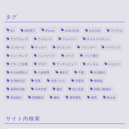
タグ
B'z
B型男子
iPhone
LIVE-GYM
おすすめ
アイテム
アジアカップ
アドセンス
アルバイト
オススメスポット
コンサート
サッカー
ダイエット
ツイッター
ツーリング
トレッキング
ハンドメイド
バイク
バイク選び
ブラック企業
ブログ
マッチレビュー
メンタル
レビュー
中小企業向け
人材採用
働き方
千葉
台北旅行
台湾旅行記
営業
大型バイク
市原市
感情論
採用担当者
日本代表
書評
求人広告
自動二輪免許
良品紹介
課題解決
趣味
運営報告
雇用
飲み会
サイト内検索