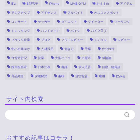
B'z
B型男子
iPhone
LIVE-GYM
おすすめ
アイテム
アジアカップ
アドセンス
アルバイト
オススメスポット
コンサート
サッカー
ダイエット
ツイッター
ツーリング
トレッキング
ハンドメイド
バイク
バイク選び
ブラック企業
ブログ
マッチレビュー
メンタル
レビュー
中小企業向け
人材採用
働き方
千葉
台北旅行
台湾旅行記
営業
大型バイク
市原市
感情論
採用担当者
日本代表
書評
求人広告
自動二輪免許
良品紹介
課題解決
趣味
運営報告
雇用
飲み会
サイト内検索
おすすめ記事はコチラ！