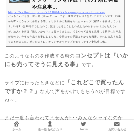
や注意事…
https://yatte-blog.com/2019/04/27/cap-original-embroidery
どうもこんにちは。聖一朗（@sei01row）です。唐突ですがボクはB'zの大ファンです。昨年
からB’ｚのライブに参戦する際、オリジナルの刺繍を入れたキャップ（帽子）を作成していま
す。昨年B'zは30周年でしたので、記念になるようにと作成したのがきっかけだったんです
が、注文する前は『難しいかな？』と思ってました。でもやってみると意外にも簡単に出来上
がるので、今年も作成する事にしました。今回はその手順とかかった費用、それに注意する点
をまとめました。ボクのように、オリジナルキャップを被ってライブ参戦時に他…
コンセプトは『いか
このようなものを作成する時の
にも売ってそうに見える事』
です。
「これどこで買ったん
ライブに行ったときなどに
ですか？？」
なんて声をかけてもらうのが目標です
ね～。
まだ一度も言われてませんが･･･みんなシャイなのか
な･･･。
Twitter
ホーム
聖一朗ものがたり
お問い合わせ