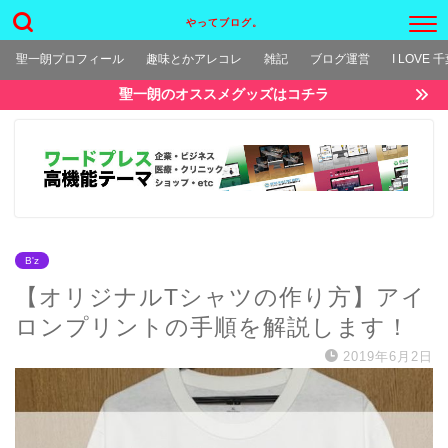
やってブログ。
聖一朗プロフィール
趣味とかアレコレ
雑記
ブログ運営
I LOVE 
聖一朗のオススメグッズはコチラ
B'z
【オリジナルTシャツの作り方】アイ
ロンプリントの手順を解説します！
2019年6月2日