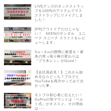
LIVEグッズのネックストラッ
プを100均のアイテムでマス
クストラップにリメイクしま
した！
[PR]アウトドアだけじゃな
い！ KEENのサンダル ユニ
ーク スニーク スライドをレビ
ューします。
3㎝～4㎝の隙間に耐震を！家
具の突っ張り棒の変わりは
『プラ木レン』がGood！
【会社員必見！】これから始
めるならどっち？ブログと
YouTubeを両方やってみて分
かった事。
モトブロ初心者に伝えたい！
GoProの顎マウントは『ベル
ト式』がオススメ。その理由
は･･･