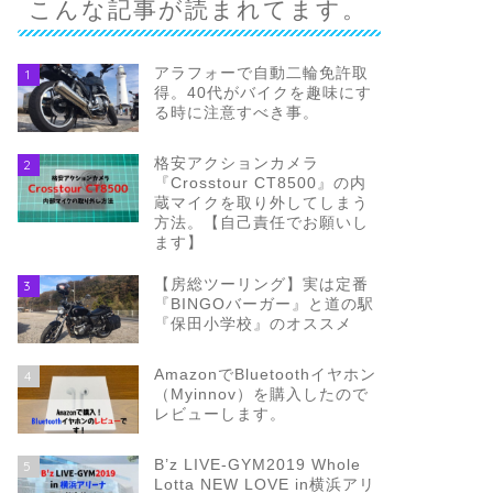
こんな記事が読まれてます。
アラフォーで自動二輪免許取
1
得。40代がバイクを趣味にす
る時に注意すべき事。
格安アクションカメラ
2
『Crosstour CT8500』の内
蔵マイクを取り外してしまう
方法。【自己責任でお願いし
ます】
【房総ツーリング】実は定番
3
『BINGOバーガー』と道の駅
『保田小学校』のオススメ
AmazonでBluetoothイヤホン
4
（Myinnov）を購入したので
レビューします。
B’z LIVE-GYM2019 Whole
5
Lotta NEW LOVE in横浜アリ