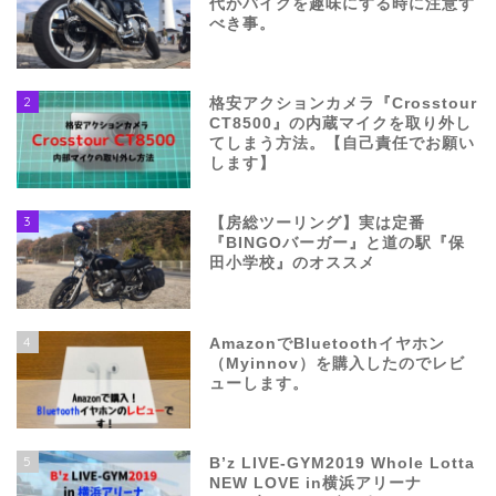
代がバイクを趣味にする時に注意す
べき事。
2
格安アクションカメラ『Crosstour
CT8500』の内蔵マイクを取り外し
てしまう方法。【自己責任でお願い
します】
3
【房総ツーリング】実は定番
『BINGOバーガー』と道の駅『保
田小学校』のオススメ
4
AmazonでBluetoothイヤホン
（Myinnov）を購入したのでレビ
ューします。
5
B’z LIVE-GYM2019 Whole Lotta
NEW LOVE in横浜アリーナ