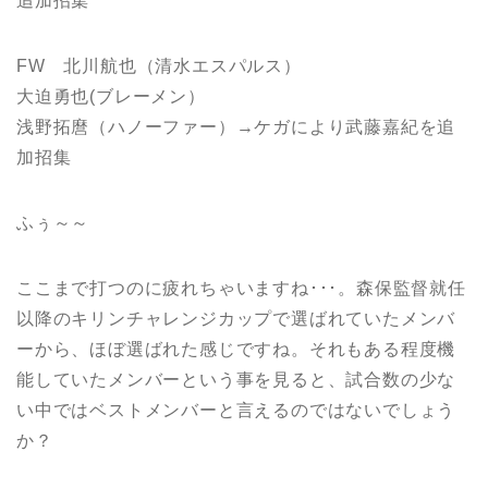
追加招集
FW 北川航也（清水エスパルス）
大迫勇也(ブレーメン）
浅野拓麿（ハノーファー）→ケガにより武藤嘉紀を追
加招集
ふぅ～～
ここまで打つのに疲れちゃいますね･･･。森保監督就任
以降のキリンチャレンジカップで選ばれていたメンバ
ーから、ほぼ選ばれた感じですね。それもある程度機
能していたメンバーという事を見ると、試合数の少な
い中ではベストメンバーと言えるのではないでしょう
か？