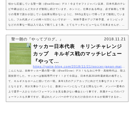
頃から応援している聖一朗（@sei01row）デス！今までオフトジャパン以来、日本代表のテレ
ビ中継はほとんど欠かさず観戦し続けています。ホントに。仕事がある時は、必ず録画して帰
りの電車で誰かが話している結果を聞かないように、SNSは見ないで帰ってきて観戦していま
した。フル代表メインの時々U23くらいですが･･･。W杯予選やアジア杯予選、オリンピック
などの大事な一戦は入り込んで観てしまう為、とてもマッチレビューなんて出来ませんが、…
聖一朗の『やってブログ。』
2018.11.21
サッカー日本代表 キリンチャレンジ
カップ キルギス戦のマッチレビュー
『やって…
https://yatte-blog.com/2018/11/21/soccer-japan-matchreview-k
こんにちは。自称サッカー通の聖一朗（@sei01row）デス！ちなみに中学・高校時代は、陸上
競技部でした。サッカーは観戦専門です！！さて今回は、日本代表2018年最終戦の相手とし
て、キルギスをホームに招いての一戦。来年1月のアジアカップに向けて大事なテストマッチ
となります。何が大事か？というと、森保ジャパンになってまだ間もない中、メンバー選考の
上で選手一人ひとりのパフォーマンスを見る数少ない機会という事です。所属チームでのパフ
ォーマンスも大事ですが、選ばれたメンバーの中でどれだけ自分のスキルが発揮できるか…