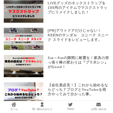
LIVEグッズのネックストラップを
100均のアイテムでマスクストラッ
プにリメイクしました！
[PR]アウトドアだけじゃない！
KEENのサンダル ユニーク スニー
ク スライドをレビューします。
3㎝～4㎝の隙間に耐震を！家具の突
っ張り棒の変わりは『プラ木レン』
がGood！
【会社員必見！】これから始めるな
らどっち？ブログとYouTubeを両
方やってみて分かった事。
Twitter
ホーム
聖一朗ものがたり
お問い合わせ
モトブロ初心者に伝えたい！GoPro