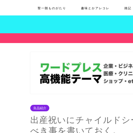
聖一朗ものがたり
趣味とかアレコレ
雑記
良品紹介
出産祝いにチャイルドシ
べき事を書いておく。