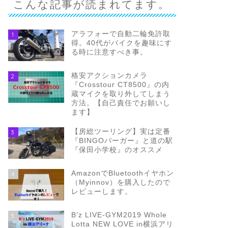
こんな記事が読まれてます。
アラフォーで自動二輪免許取
1
得。40代がバイクを趣味にす
る時に注意すべき事。
格安アクションカメラ
2
『Crosstour CT8500』の内
蔵マイクを取り外してしまう
方法。【自己責任でお願いし
ます】
【房総ツーリング】実は定番
3
『BINGOバーガー』と道の駅
『保田小学校』のオススメ
AmazonでBluetoothイヤホン
4
（Myinnov）を購入したので
レビューします。
B’z LIVE-GYM2019 Whole
5
Lotta NEW LOVE in横浜アリ