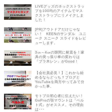
LIVEグッズのネックストラッ
プを100均のアイテムでマス
クストラップにリメイクしま
した！
[PR]アウトドアだけじゃな
い！ KEENのサンダル ユニ
ーク スニーク スライドをレビ
ューします。
3㎝～4㎝の隙間に耐震を！家
具の突っ張り棒の変わりは
『プラ木レン』がGood！
【会社員必見！】これから始
めるならどっち？ブログと
YouTubeを両方やってみて分
かった事。
モトブロ初心者に伝えたい！
GoProの顎マウントは『ベル
ト式』がオススメ。その理由
は･･･