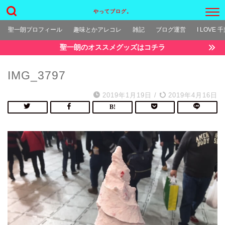
やってブログ。
聖一朗プロフィール
趣味とかアレコレ
雑記
ブログ運営
I LOVE 
聖一朗のオススメグッズはコチラ
IMG_3797
2019年1月19日
/
2019年4月16日