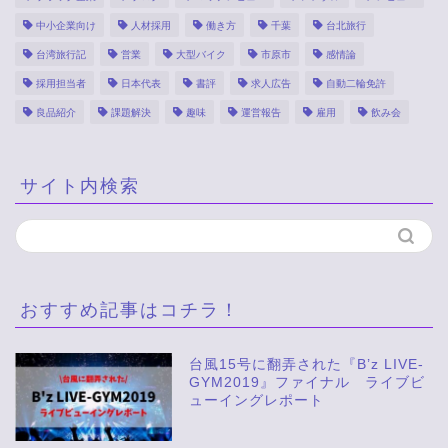
中小企業向け
人材採用
働き方
千葉
台北旅行
台湾旅行記
営業
大型バイク
市原市
感情論
採用担当者
日本代表
書評
求人広告
自動二輪免許
良品紹介
課題解決
趣味
運営報告
雇用
飲み会
サイト内検索
おすすめ記事はコチラ！
台風15号に翻弄された『B’z LIVE-
GYM2019』ファイナル ライブビ
ューイングレポート