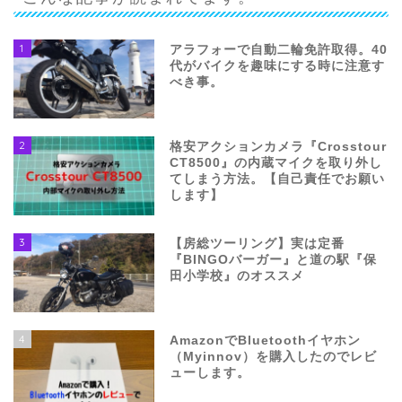
1
アラフォーで自動二輪免許取得。40
代がバイクを趣味にする時に注意す
べき事。
2
格安アクションカメラ『Crosstour
CT8500』の内蔵マイクを取り外し
てしまう方法。【自己責任でお願い
します】
3
【房総ツーリング】実は定番
『BINGOバーガー』と道の駅『保
田小学校』のオススメ
4
AmazonでBluetoothイヤホン
（Myinnov）を購入したのでレビ
ューします。