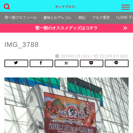
やってブログ。
聖一朗プロフィール
趣味とかアレコレ
雑記
ブログ運営
I LOVE 
聖一朗のオススメグッズはコチラ
IMG_3788
2019年1月19日
/
2019年4月16日