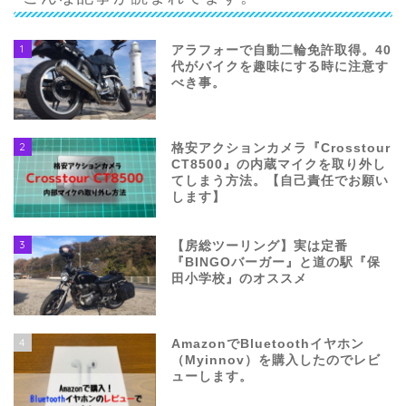
1
アラフォーで自動二輪免許取得。40
代がバイクを趣味にする時に注意す
べき事。
2
格安アクションカメラ『Crosstour
CT8500』の内蔵マイクを取り外し
てしまう方法。【自己責任でお願い
します】
3
【房総ツーリング】実は定番
『BINGOバーガー』と道の駅『保
田小学校』のオススメ
4
AmazonでBluetoothイヤホン
（Myinnov）を購入したのでレビ
ューします。