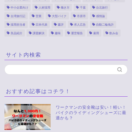
中小企業向け
人材採用
働き方
千葉
台北旅行
台湾旅行記
営業
大型バイク
市原市
感情論
採用担当者
日本代表
書評
求人広告
自動二輪免許
良品紹介
課題解決
趣味
運営報告
雇用
飲み会
サイト内検索
おすすめ記事はコチラ！
ワークマンの安全靴は安い！軽い！
バイクのライディングシューズに最
適かも？